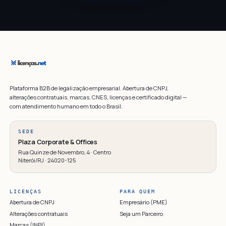
Plataforma B2B de legalização empresarial. Abertura de CNPJ,
alterações contratuais, marcas, CNES, licenças e certificado digital —
com atendimento humano em todo o Brasil.
SEDE
Plaza Corporate & Offices
Rua Quinze de Novembro, 4 · Centro
Niterói/RJ · 24020-125
LICENÇAS
PARA QUEM
Abertura de CNPJ
Empresário (PME)
Alterações contratuais
Seja um Parceiro
Marcas (INPI)