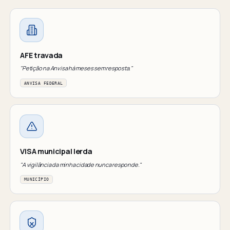
AFE travada
"Petição na Anvisa há meses sem resposta."
ANVISA FEDERAL
VISA municipal lerda
"A vigilância da minha cidade nunca responde."
MUNICÍPIO