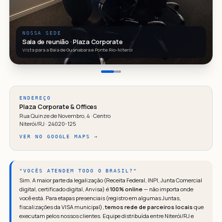
NOSSA SEDE
Sala de reunião · Plaza Corporate
Vista para a Baía de Guanabara e Ponte Rio-Niterói
ENDEREÇO
Plaza Corporate & Offices
Rua Quinze de Novembro, 4 · Centro
Niterói/RJ · 24020-125
VER NO GOOGLE MAPS →
"VOCÊS ATENDEM TODO O BRASIL?"
Sim. A maior parte da legalização (Receita Federal, INPI, Junta Comercial
digital, certificado digital, Anvisa) é
100% online
— não importa onde
você está. Para etapas presenciais (registro em algumas Juntas,
fiscalizações da VISA municipal),
temos rede de parceiros locais
que
executam pelos nossos clientes. Equipe distribuída entre Niterói/RJ e