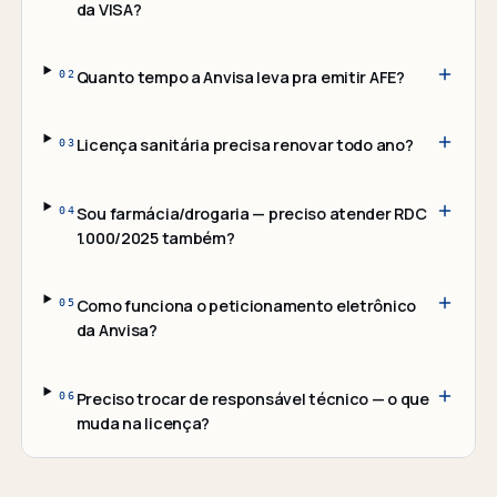
da VISA?
Quanto tempo a Anvisa leva pra emitir AFE?
02
Licença sanitária precisa renovar todo ano?
03
Sou farmácia/drogaria — preciso atender RDC
04
1.000/2025 também?
Como funciona o peticionamento eletrônico
05
da Anvisa?
Preciso trocar de responsável técnico — o que
06
muda na licença?