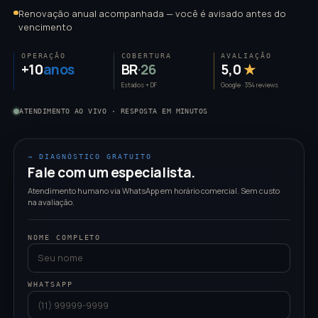
Renovação anual acompanhada — você é avisado antes do
vencimento
OPERAÇÃO
COBERTURA
AVALIAÇÃO
+10
anos
BR
·26
5,0
★
Estados + DF
Google · 354 reviews
ATENDIMENTO AO VIVO · RESPOSTA EM MINUTOS
→ DIAGNÓSTICO GRATUITO
Fale com um especialista.
Atendimento humano via WhatsApp em horário comercial. Sem custo
na avaliação.
NOME COMPLETO
WHATSAPP