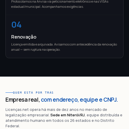
Protocolamos na Anvisa via peticionamento eletrônico e nas VISAs
estadual/municipal. Acompanhamos exigências.
04
Renovação
Licença emitida e arquivada. Avisamos com antecedência da renovação
anual — sem ruptura na operação.
QUEM ESTÁ POR TRÁS
Empresa real,
com endereço, equipe e CNPJ.
Licenças.net opera há mais de dez anos no mercado de
legalização empresarial.
Sede em Niterói/RJ
, equipe distribuída e
atendimento humano em todos os 26 estados e no Distrito
Federal.