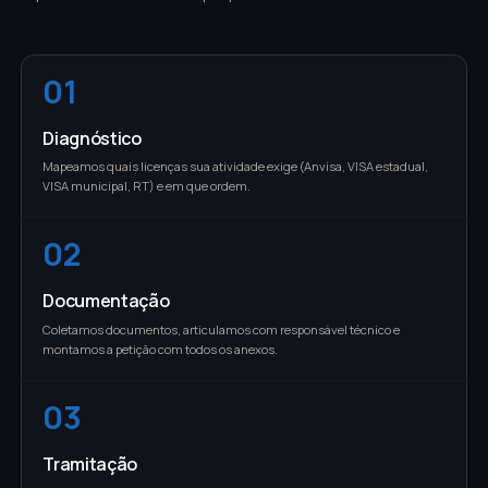
01
Diagnóstico
Mapeamos quais licenças sua atividade exige (Anvisa, VISA estadual,
VISA municipal, RT) e em que ordem.
02
Documentação
Coletamos documentos, articulamos com responsável técnico e
montamos a petição com todos os anexos.
03
Tramitação