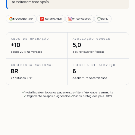
parceiros em todo o país.
5.0
Google · 354
Reclame Aqui
@licencasnet
LGPD
RA
ANOS DE OPERAÇÃO
AVALIAÇÃO GOOGLE
+10
5,0
desde 2014 no mercado
354 reviews verificadas
COBERTURA NACIONAL
FRENTES DE SERVIÇO
BR
6
26 estados + DF
da abertura ao certificado
Nota fiscal em todos os pagamentos
Sem fidelidade · sem multa
Pagamento só após diagnóstico
Dados protegidos pela LGPD