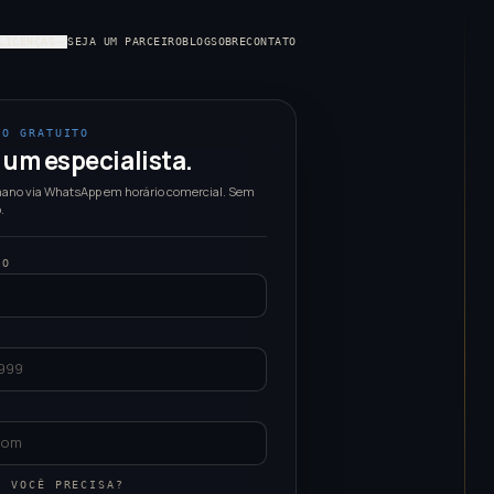
LICENÇAS
SEJA UM PARCEIRO
BLOG
SOBRE
CONTATO
CO GRATUITO
 um especialista.
no via WhatsApp em horário comercial. Sem
.
TO
O VOCÊ PRECISA?