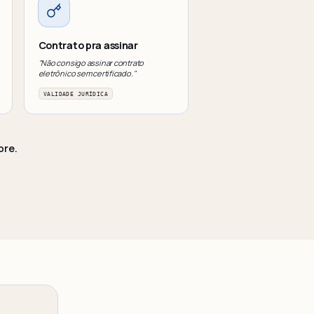
Contrato pra assinar
"Não consigo assinar contrato
eletrônico sem certificado."
VALIDADE JURÍDICA
bre.