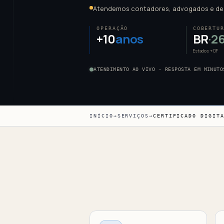
Atendemos contadores, advogados e de
OPERAÇÃO
COBERTU
+10
anos
BR
·2
Estados + DF
ATENDIMENTO AO VIVO · RESPOSTA EM MINUTO
INÍCIO
→
SERVIÇOS
→
CERTIFICADO DIGIT