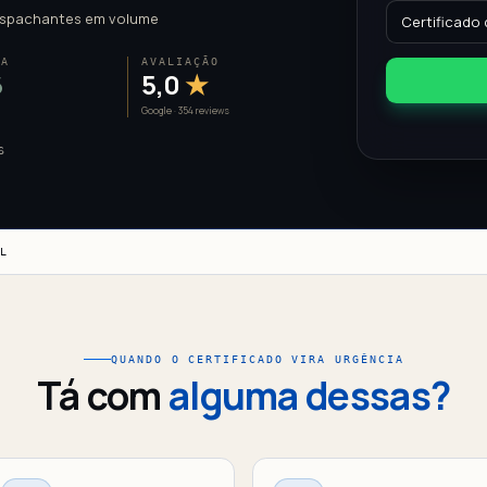
spachantes em volume
RA
AVALIAÇÃO
6
5,0
★
Google · 354 reviews
S
AL
QUANDO O CERTIFICADO VIRA URGÊNCIA
Tá com
alguma dessas?