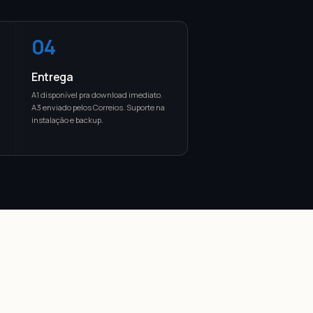
04
Entrega
A1 disponível pra download imediato.
A3 enviado pelos Correios. Suporte na
instalação e backup.