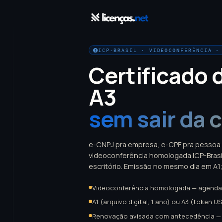
ICP-BRASIL · VIDEOCONFERÊNCIA ·
Certificado d
A3
sem sair da c
e-CNPJ pra empresa, e-CPF pra pessoa f
videoconferência homologada ICP-Brasil
escritório. Emissão no mesmo dia em A1;
Videoconferência homologada — agendad
A1 (arquivo digital, 1 ano) ou A3 (token U
Renovação avisada com antecedência — 