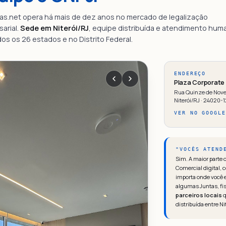
as.net opera há mais de dez anos no mercado de legalização
arial.
Sede em Niterói/RJ
, equipe distribuída e atendimento hum
os os 26 estados e no Distrito Federal.
ENDEREÇO
Plaza Corporate 
Rua Quinze de Novem
Niterói/RJ · 24020-
VER NO GOOGLE
"VOCÊS ATEND
Sim. A maior parte d
Comercial digital, c
importa onde você e
algumas Juntas, fi
parceiros locais
q
distribuída entre Ni