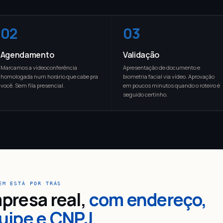
02
03
Agendamento
Validação
Marcamos a videoconferência
Apresentação de documento e
homologada num horário que cabe pra
biometria facial via vídeo. Aprovação
você. Sem fila presencial.
em poucos minutos quando o roteiro é
seguido certinho.
EM ESTÁ POR TRÁS
presa real,
com endereço,
uipe e CNPJ.