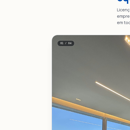
Licenç
empres
em tod
01 / 04