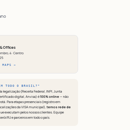
ano
& Offices
bro, 4 · Centro
125
 MAPS →
EM TODO O BRASIL?"
a legalização (Receita Federal, INPI, Junta
ertificado digital, Anvisa) é
100% online
— não
stá. Para etapas presenciais (registro em
scalizações da VISA municipal),
temos rede de
ue executam pelos nossos clientes. Equipe
terói/RJ e parceiros em todo o país.