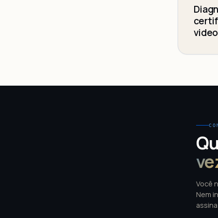
Diagn
certi
video
CO
Qu
ve
Você n
Nem in
assina