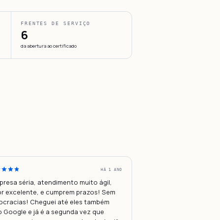
FRENTES DE SERVIÇO
6
da abertura ao certificado
HÁ 1 ANO
presa séria, atendimento muito ágil,
or excelente, e cumprem prazos! Sem
ocracias! Cheguei até eles também
o Google e já é a segunda vez que