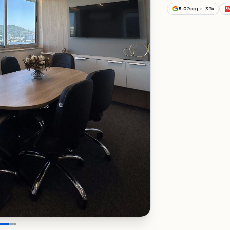
5.0
Google · 354
R