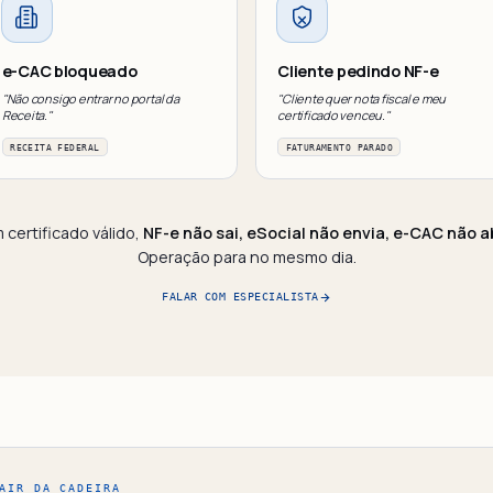
e-CAC bloqueado
Cliente pedindo NF-e
"Não consigo entrar no portal da
"Cliente quer nota fiscal e meu
Receita."
certificado venceu."
RECEITA FEDERAL
FATURAMENTO PARADO
 certificado válido,
NF-e não sai, eSocial não envia, e-CAC não a
Operação para no mesmo dia.
FALAR COM ESPECIALISTA
AIR DA CADEIRA