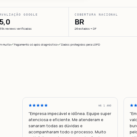
AVALIAÇÃO GOOGLE
COBERTURA NACIONAL
5,0
BR
354 reviews verificadas
26 estados + DF
em multa
Pagamento só após diagnóstico
Dados protegidos pela LGPD
HÁ 1 ANO
"Empresa impecável e idônea. Equipe super
"Em
atenciosa e eficiente. Me atenderam e
val
sanaram todas as dúvidas e
bur
acompanharam todo o processo. Muito
pel