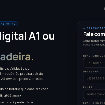
 A1 OU A3
→ DIAGNÓSTI
igital A1 ou
Fale com
Atendimento huma
custo na avaliação
adeira.
NOME COMPLE
ísica. Validação por
WHATSAPP
 — você não precisa sair do
 A3 enviado pelos Correios.
E-MAIL
a no horário que cabe pra você
SB, até 3 anos)
sem você perder data
QUAL SERVIÇ