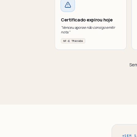
Certificado expirou hoje
"Venceu agora e não consigo emitir
nota."
NF-E TRAVADA
Sem
SEM S